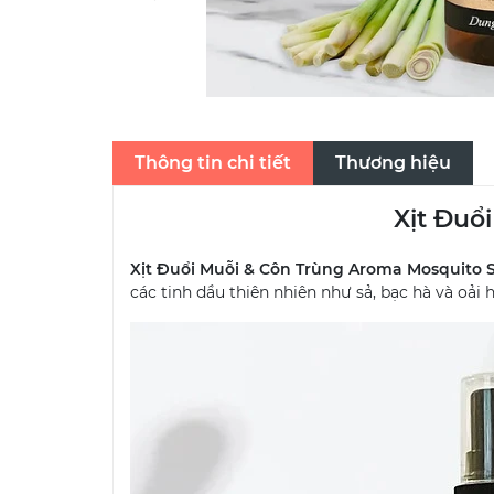
Thông tin chi tiết
Thương hiệu
Xịt Đuổ
Xịt Đuổi Muỗi & Côn Trùng Aroma Mosquito 
các tinh dầu thiên nhiên như sả, bạc hà và oả