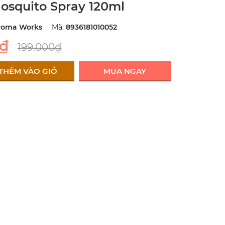
squito Spray 120ml
roma Works
Mã:
8936181010052
0₫
199.000₫
THÊM VÀO GIỎ
MUA NGAY