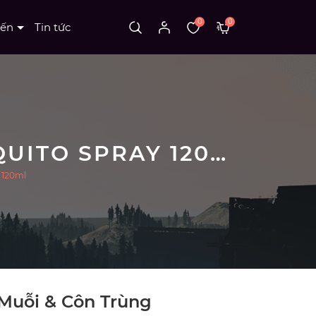
0
0
Nến
Tin tức
XỊT ĐUỔI MUỖI & CÔN TRÙNG AROMA MOSQUITO SPRAY 120ML
 120ml
 Muỗi & Côn Trùng