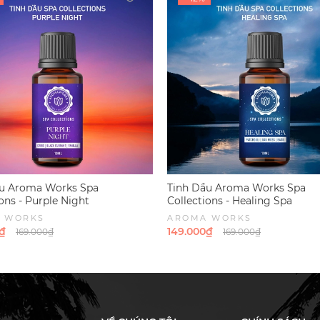
ạc hà và oải hương, an toàn cho sức khỏe và thân thiện với môi 
ùng
: Các tinh dầu có tác dụng xua đuổi muỗi, ruồi, kiến và các lo
 chất độc hại, không gây kích ứng da, phù hợp với mọi đối tượn
 gian hoặc lên cơ thể để bảo vệ khỏi côn trùng.
ầu Aroma Works Spa
Tinh Dầu Aroma Works Spa
ons - Purple Night
Collections - Healing Spa
 WORKS
AROMA WORKS
₫
149.000₫
169.000₫
169.000₫
ương thơm tự nhiên của sả và bạc hà giúp đuổi muỗi và các loại 
ong phòng, phòng khách, hoặc nơi làm việc để tạo không gian th
t kế chai xịt nhỏ gọn, thuận tiện mang theo khi đi du lịch, cắm tr
m không chứa hóa chất độc hại, đảm bảo an toàn cho người sử dụ