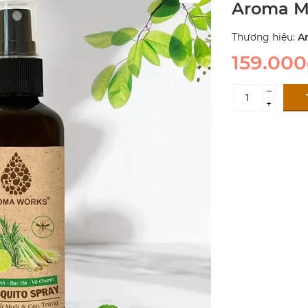
Aroma Mo
Thương hiệu:
A
159.00
–
+