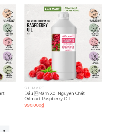
OILMART
rt
Dầu Mâm Xôi Nguyên Chất
Oilmart Raspberry Oil
990.000₫
»