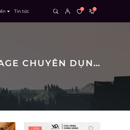
0
0
Nến
Tin tức
SẢN PHẨM TINH DẦU, DẦU NỀN, DẦU MASSAGE CHUYÊN DỤNG OILMART