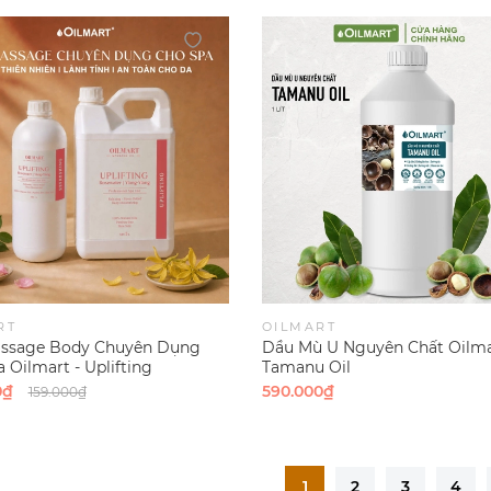
RT
OILMART
ssage Body Chuyên Dụng
Dầu Mù U Nguyên Chất Oilma
 Oilmart - Uplifting
Tamanu Oil
ter | Ylang-Ylang)
0₫
590.000₫
159.000₫
1
2
3
4