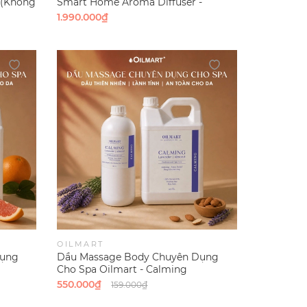
 (Không
Smart Home Aroma Diffuser -
VO208W
1.990.000₫
OILMART
Dụng
Dầu Massage Body Chuyên Dụng
Cho Spa Oilmart - Calming
(Lavender | Almond)
550.000₫
159.000₫