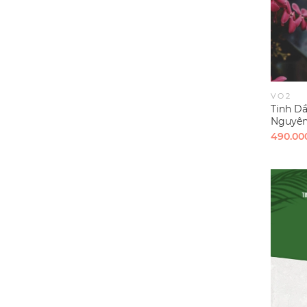
VO2
Tinh D
Nguyên 
Tropica
490.00