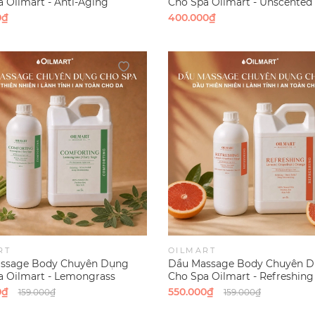
 Oilmart - Anti-Aging
Cho Spa Oilmart - Unscented
 | Saffron)
Mùi)
0₫
400.000₫
RT
OILMART
ssage Body Chuyên Dụng
Dầu Massage Body Chuyên 
a Oilmart - Lemongrass
Cho Spa Oilmart - Refreshing
ting
(Lemon | Grapefruit | Orange)
0₫
550.000₫
159.000₫
159.000₫