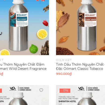
RT
OILMART
ầu Thơm Nguyên Chất Đậm
Tinh Dầu Thơm Nguyên Chấ
mart Wild Desert Fragrance
Đặc Oilmart Classic Tobacco
ils
Fragrance Blend Oils
0₫
990.000₫