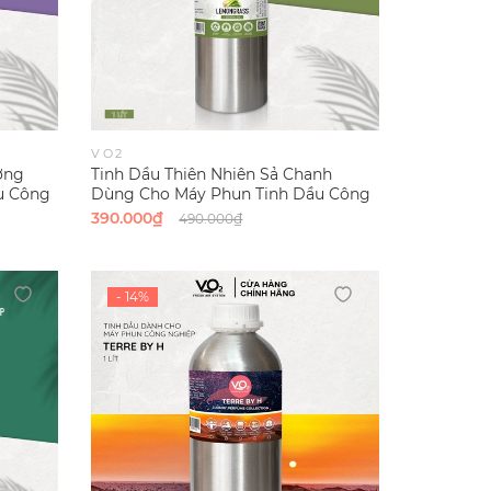
VO2
ơng
Tinh Dầu Thiên Nhiên Sả Chanh
u Công
Dùng Cho Máy Phun Tinh Dầu Công
-
Nghiệp VO2 Pure Collection
390.000₫
490.000₫
- Lemongrass