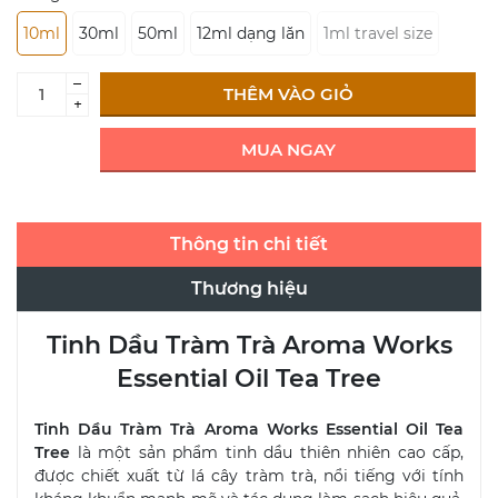
10ml
30ml
50ml
12ml dạng lăn
1ml travel size
–
THÊM VÀO GIỎ
+
MUA NGAY
Thông tin chi tiết
Thương hiệu
Tinh Dầu Tràm Trà Aroma Works
Essential Oil Tea Tree
Tinh Dầu Tràm Trà Aroma Works Essential Oil Tea
Tree
là một sản phẩm tinh dầu thiên nhiên cao cấp,
được chiết xuất từ lá cây tràm trà, nổi tiếng với tính