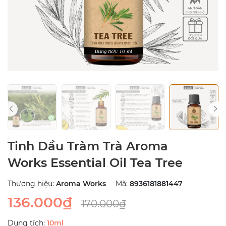
Tinh Dầu Tràm Trà Aroma
Works Essential Oil Tea Tree
Thương hiệu:
Aroma Works
Mã:
8936181881447
136.000₫
170.000₫
Dung tích:
10ml