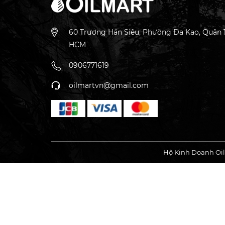
60 Trương Hán Siêu, Phường Đa Kao, Quận 1
HCM
Đặc Điểm Nổi Bật
0906771619
Chiết xuất từ lá chanh tự nhiên
: Tinh dầu đượ
Hương thơm nhẹ nhàng, tươi mát
: Mang đến 
oilmartvn@gmail.com
Khả năng làm sạch không khí
: Tinh dầu peti
Thư giãn và giảm căng thẳng
: Hương thơm từ
Ứng dụng đa dạng
: Phù hợp cho các liệu phá
Công Dụng Chính
Hộ Kinh Doanh Oil
Khử mùi và làm sạch không khí
: Giú
Thư giãn tinh thần và giảm stress
: T
Cải thiện chất lượng giấc ngủ
: Với t
Chăm sóc da
: Tinh dầu petitgrain có
Tăng cường sức đề kháng
: Hỗ trợ bả