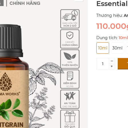
Essential
Thương hiệu:
A
110.000
Dung tích:
10ml
10ml
30ml
–
+