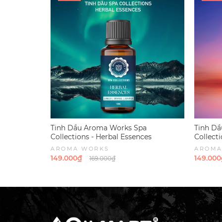
Tinh Dầu Aroma Works Spa
Tinh D
Collections - Herbal Essences
Collecti
AROMA WORKS
AROMA
149.000₫
149.000
169.000₫