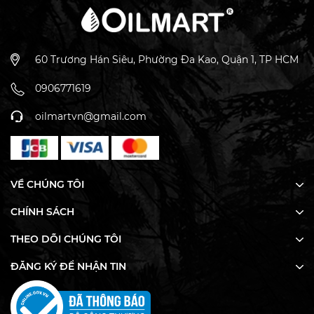
tập trung
- Sản phẩm là sự kết hợp của tinh dầu hương thơm và
các nguyên liệu thiên nhiên được tuyển chọn.
60 Trương Hán Siêu, Phường Đa Kao, Quận 1, TP HCM
- An toàn cho sức khỏe bởi viện kiểm nghiệm Quatest
3.
0906771619
oilmartvn@gmail.com
VỀ CHÚNG TÔI
CHÍNH SÁCH
THEO DÕI CHÚNG TÔI
ĐĂNG KÝ ĐỂ NHẬN TIN