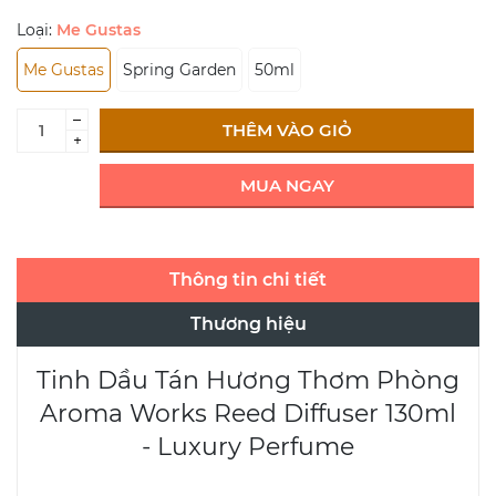
Loại:
Me Gustas
Me Gustas
Spring Garden
50ml
–
THÊM VÀO GIỎ
+
MUA NGAY
Thông tin chi tiết
Thương hiệu
Tinh Dầu Tán Hương Thơm Phòng
Aroma Works Reed Diffuser 130ml
- Luxury Perfume