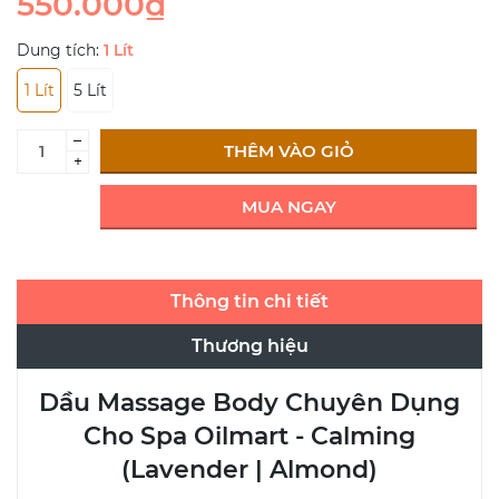
550.000₫
Dung tích:
1 Lít
1 Lít
5 Lít
–
THÊM VÀO GIỎ
+
MUA NGAY
Thông tin chi tiết
Thương hiệu
Dầu Massage Body Chuyên Dụng
Cho Spa Oilmart - Calming
(Lavender | Almond)