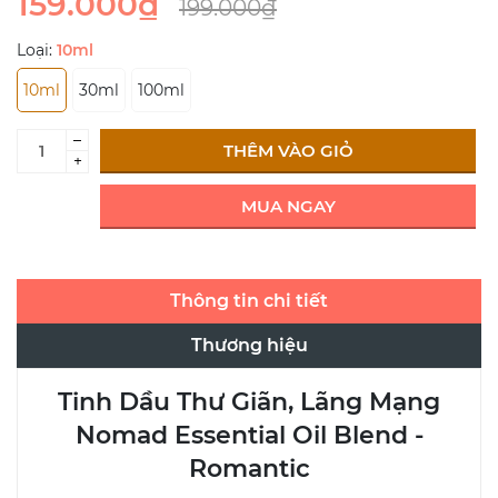
159.000₫
199.000₫
Loại:
10ml
10ml
30ml
100ml
–
THÊM VÀO GIỎ
+
MUA NGAY
Thông tin chi tiết
Thương hiệu
Tinh Dầu Thư Giãn, Lãng Mạng
Nomad Essential Oil Blend -
Romantic