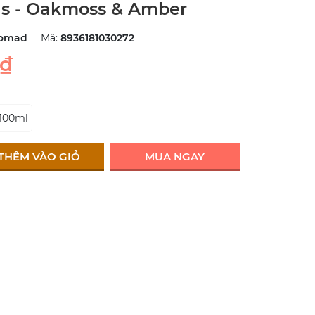
ls - Oakmoss & Amber
omad
Mã:
8936181030272
0₫
100ml
THÊM VÀO GIỎ
MUA NGAY