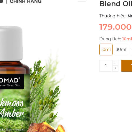
Blend Oi
Thương hiệu:
N
179.00
Dung tích:
10ml
10ml
30ml
–
+