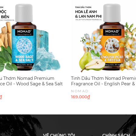
ầu Thơm Nomad Premium
Tinh Dầu Thơm Nomad Prem
ce Oil - Wood Sage & Sea Salt
Fragrance Oil - English Pear &
D
NOMAD
₫
169.000₫
VỀ CHÚNG TÔI
CHÍNH SÁCH