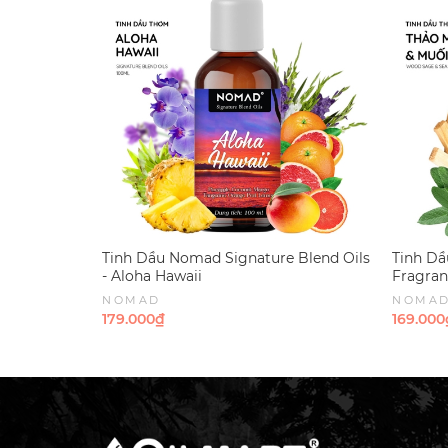
Tinh Dầu Nomad Signature Blend Oils
Tinh D
- Aloha Hawaii
Fragran
NOMAD
NOMA
179.000₫
169.000