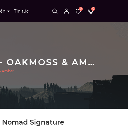
0
0
Nến
Tin tức
TINH DẦU NOMAD SIGNATURE BLEND OILS - OAKMOSS & AMBER
 & Amber
u Nomad Signature