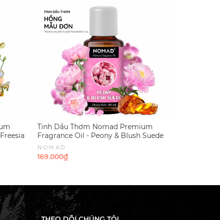
ium
Tinh Dầu Thơm Nomad Premium
Tinh Dầu N
 Freesia
Fragrance Oil - Peony & Blush Suede
- Sea Salt 
NOMAD
NOMAD
169.000₫
179.000₫
THEO DÕI CHÚNG TÔI