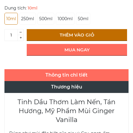
Dung tích:
10ml
10ml
250ml
500ml
1000ml
50ml
–
THÊM VÀO GIỎ
+
MUA NGAY
Thông tin chi tiết
Thương hiệu
Tinh Dầu Thơm Làm Nến, Tán
Hương, Mỹ Phẩm Mùi Ginger
Vanilla