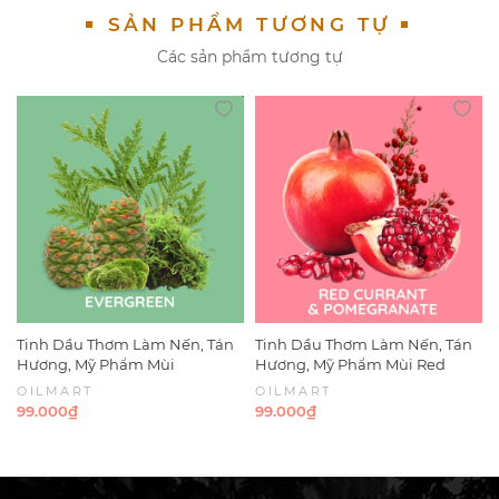
SẢN PHẨM TƯƠNG TỰ
Các sản phẩm tương tự
Tầng Hương (Fragrance Notes)
- Nốt hương đầu (Top notes): Vỏ Cam, Chanh
- Nốt hương giữa (Middle notes): Gừng
- Nốt hương cuối (Base Notes): Vani, Quế, Đinh hương,
Nhục đậu khấu, Hạt Tiêu
Tinh Dầu Thơm Làm Nến, Tán
Tinh Dầu Thơm Làm Nến, Tán
Hương, Mỹ Phẩm Mùi
Hương, Mỹ Phẩm Mùi Red
Evergreen
Currant & Pomegranate
OILMART
OILMART
99.000₫
99.000₫