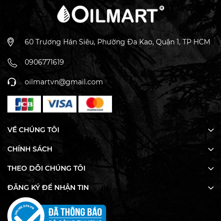
60 Trương Hán Siêu, Phường Đa Kao, Quận 1, TP HCM
0906771619
oilmartvn@gmail.com
Tỉ Lệ Sử Dụng
- Làm nến thơm: 3 - 10%
VỀ CHÚNG TÔI
- Làm xà phòng: 3 - 6%
CHÍNH SÁCH
- Dưỡng da: 1 - 2%
THEO DÕI CHÚNG TÔI
- Xông phòng - khuếch tán: dưới 15%
ĐĂNG KÝ ĐỂ NHẬN TIN
* Số lượng sử dụng chỉ là khuyến nghị. Lượng sử dụng
cá nhân có thể khác nhau tùy thuộc vào độ đậm nhạt
của hương thơm, loại sáp, gốc xà phòng hoặc kem