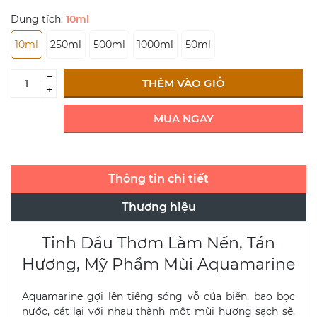
Dung tích:
10ml
10ml
250ml
500ml
1000ml
50ml
–
THÊM VÀO GIỎ
+
MUA NGAY
Thông tin chi tiết
Thương hiệu
Tinh Dầu Thơm Làm Nến, Tán
Hương, Mỹ Phẩm Mùi Aquamarine
Aquamarine gợi lên tiếng sóng vỗ của biển, bao bọc
nước, cát lại với nhau thành một mùi hương sạch sẽ,