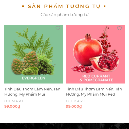
SẢN PHẨM TƯƠNG TỰ
Tầng Hương (Fragrance Notes)
Các sản phẩm tương tự
- Nốt hương đầu (Top notes): Chanh Vàng, Cam
Bergamot
- Nốt hương giữa (Middle notes): Muối Biển, Hoa Cam,
Hoa Diên Vĩ
- Nốt hương cuối (Base Notes): Rêu Biển, Gỗ Tuyết
Tùng
Tinh Dầu Thơm Làm Nến, Tán
Tinh Dầu Thơm Làm Nến, Tán
Hương, Mỹ Phẩm Mùi
Hương, Mỹ Phẩm Mùi Red
Evergreen
Currant & Pomegranate
OILMART
OILMART
99.000₫
99.000₫