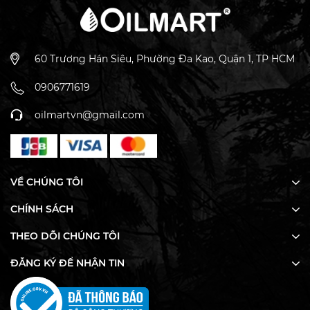
60 Trương Hán Siêu, Phường Đa Kao, Quận 1, TP HCM
0906771619
oilmartvn@gmail.com
Tỉ Lệ Sử Dụng
- Làm nến thơm: 3 - 10%
VỀ CHÚNG TÔI
- Làm xà phòng: 3 - 6%
CHÍNH SÁCH
- Dưỡng da: 1 - 2%
THEO DÕI CHÚNG TÔI
- Xông phòng - khuếch tán: dưới 15%
ĐĂNG KÝ ĐỂ NHẬN TIN
* Số lượng sử dụng chỉ là khuyến nghị. Lượng sử dụng
cá nhân có thể khác nhau tùy thuộc vào độ đậm nhạt
của hương thơm, loại sáp, gốc xà phòng hoặc kem