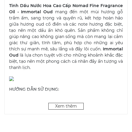
Tinh Dầu Nước Hoa Cao Cấp Nomad Fine Fragrance
Oil - Immortal Oud
mang đến một mùi hương gỗ
trầm ấm, sang trọng và quyến rũ, kết hợp hoàn hảo
giữa hương oud cổ điển và các note hương đặc biệt,
tạo nên một dấu ấn khó quên. Sản phẩm không chỉ
giúp nâng cao không gian sống mà còn mang lại cảm
giác thư giãn, tĩnh tâm, phù hợp cho những ai yêu
thích sự mạnh mẽ, sâu lắng và đầy lôi cuốn.
Immortal
Oud
là lựa chọn tuyệt vời cho những khoảnh khắc đặc
biệt, tạo nên một phong cách cá nhân đầy ấn tượng và
thanh lịch.
HƯỚNG DẪN SỬ DỤNG:
- Xông phòng - khuếch tán: Cho 5-6 giọt tinh dầu vào
Xem thêm
máy khuyến tán / đèn đốt / nến đốt / đá thơm để
khuếch tán.
- Tinh dầu làm nến thơm: Các bạn yêu thích