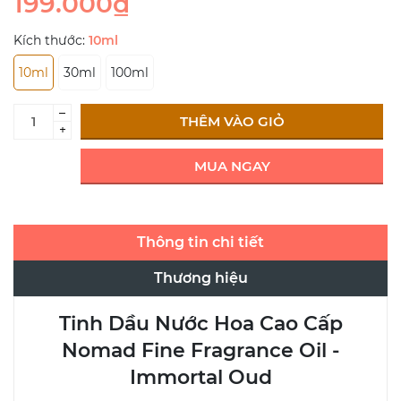
199.000₫
Kích thước:
10ml
10ml
30ml
100ml
–
THÊM VÀO GIỎ
+
MUA NGAY
Thông tin chi tiết
Thương hiệu
Tinh Dầu Nước Hoa Cao Cấp
Nomad Fine Fragrance Oil -
Immortal Oud