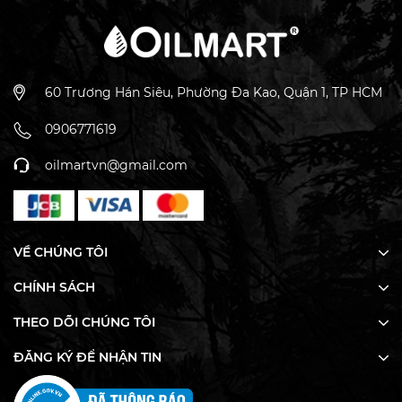
nữ có thai và cho con bú nên tham khảo ý kiến bác sĩ
trước khi sử dụng.
- Không sử dụng tinh dầu nguyên chất trực tiếp trên
da. Có thể kết hợp với dầu nền cho việc chăm sóc cơ
60 Trương Hán Siêu, Phường Đa Kao, Quận 1, TP HCM
thể (trừ một số loại tinh dầu và dầu nền có chứng chỉ
dùng được cho riêng biệt da).
0906771619
oilmartvn@gmail.com
BẢO QUẢN:
- Bảo quản nơi khô ráo, thoáng khí.
VỀ CHÚNG TÔI
- Tránh để tinh dầu gần nguồn nhiệt và tiếp xúc trực
tiếp với ánh sáng.
CHÍNH SÁCH
- Đậy nắp kỹ khi không sử dụng.
THEO DÕI CHÚNG TÔI
ĐĂNG KÝ ĐỂ NHẬN TIN