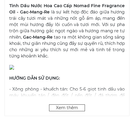
Tinh Dầu Nước Hoa Cao Cấp Nomad Fine Fragrance
Oil - Gac-Mang-Re
là sự kết hợp độc đáo giữa hương
trái cây tươi mát và những nốt gỗ ấm áp, mang đến
một mùi hương đầy lôi cuốn và tươi mới. Với sự pha
trộn giữa hương gấc ngọt ngào và hương mang re tự
nhiên,
Gac-Mang-Re
tạo ra một không gian sống sảng
khoái, thư giãn nhưng cũng đầy sự quyến rũ, thích hợp
cho những ai yêu thích sự mới mẻ và tinh tế trong
từng khoảnh khắc.
HƯỚNG DẪN SỬ DỤNG:
- Xông phòng - khuếch tán: Cho 5-6 giọt tinh dầu vào
máy khuyến tán / đèn đốt / nến đốt / đá thơm để
khuếch tán.
Xem thêm
Tinh dầu làm nến thơm: Các bạn yêu thích handmade,
đặc biệt là nến thơm, sáp thơm. Lượng tinh dầu thơm
cần theo tỷ lệ 8% - 10% trọng lượng sáp đậu nành.