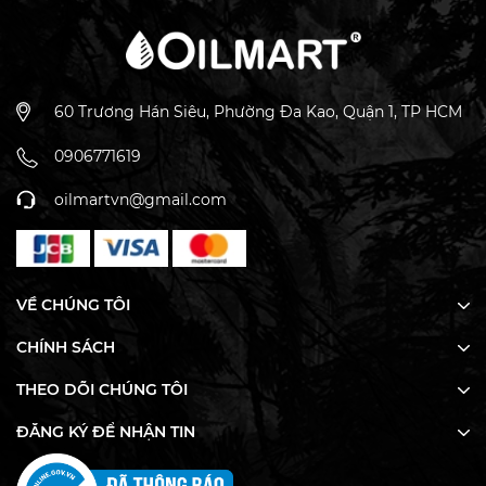
thể (trừ một số loại tinh dầu và dầu nền có chứng chỉ
dùng được cho riêng biệt da).
BẢO QUẢN:
60 Trương Hán Siêu, Phường Đa Kao, Quận 1, TP HCM
- Bảo quản nơi khô ráo, thoáng khí.
0906771619
- Tránh để tinh dầu gần nguồn nhiệt và tiếp xúc trực
oilmartvn@gmail.com
tiếp với ánh sáng.
- Đậy nắp kỹ khi không sử dụng.
VỀ CHÚNG TÔI
CHÍNH SÁCH
THEO DÕI CHÚNG TÔI
ĐĂNG KÝ ĐỂ NHẬN TIN