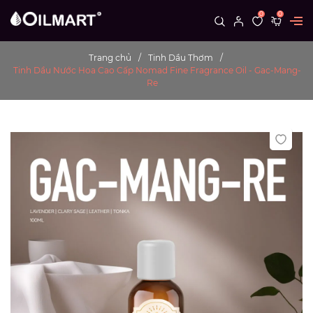
0
0
Trang chủ
Tinh Dầu Thơm
Tinh Dầu Nước Hoa Cao Cấp Nomad Fine Fragrance Oil - Gac-Mang-
Re