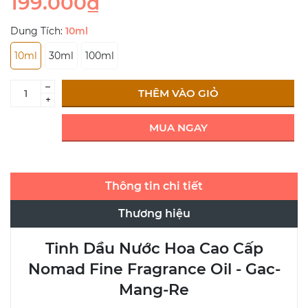
199.000₫
Dung Tích:
10ml
10ml
30ml
100ml
–
THÊM VÀO GIỎ
+
MUA NGAY
Thông tin chi tiết
Thương hiệu
Tinh Dầu Nước Hoa Cao Cấp
Nomad Fine Fragrance Oil - Gac-
Mang-Re