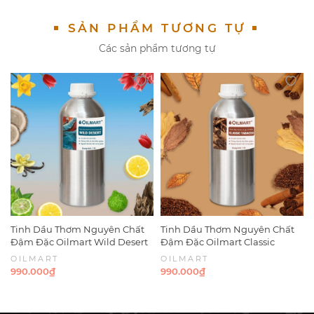
SẢN PHẨM TƯƠNG TỰ
Các sản phẩm tương tự
Tinh Dầu Thơm Nguyên Chất
Tinh Dầu Thơm Nguyên Chất
Đậm Đặc Oilmart Wild Desert
Đậm Đặc Oilmart Classic
Fragrance Blend Oils
Tobacco Fragrance Blend Oils
OILMART
OILMART
990.000₫
990.000₫