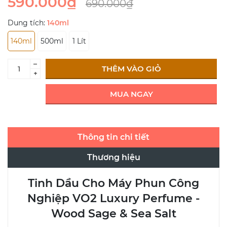
590.000₫
690.000₫
Dung tích:
140ml
140ml
500ml
1 Lít
–
THÊM VÀO GIỎ
+
MUA NGAY
Thông tin chi tiết
Thương hiệu
Tinh Dầu Cho Máy Phun Công
Nghiệp VO2 Luxury Perfume -
Wood Sage & Sea Salt