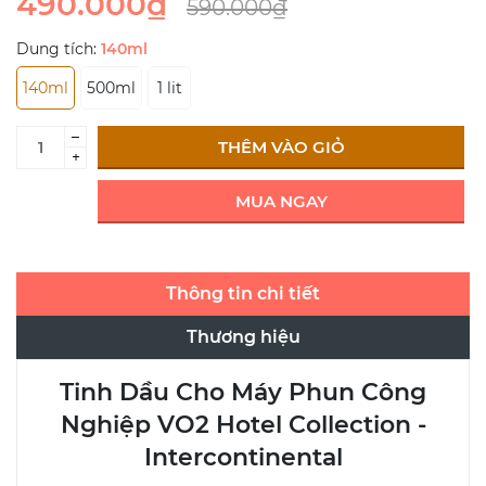
490.000₫
590.000₫
Dung tích:
140ml
140ml
500ml
1 lit
–
THÊM VÀO GIỎ
+
MUA NGAY
Thông tin chi tiết
Thương hiệu
Tinh Dầu Cho Máy Phun Công
Nghiệp VO2 Hotel Collection -
Intercontinental