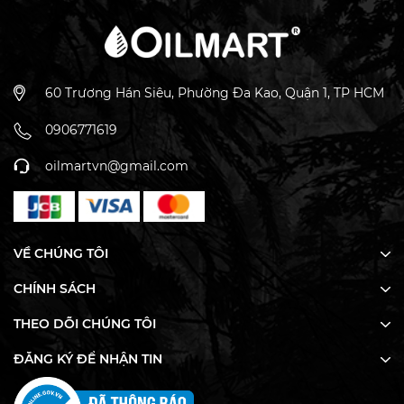
Đặc Điểm Nổi Bật
60 Trương Hán Siêu, Phường Đa Kao, Quận 1, TP HCM
Hương thơm sang trọng
: Kết hợp tinh tế giữa hương
0906771619
hoa tinh khiết, tầng gỗ ấm áp và chút hổ phách quyến
rũ.
oilmartvn@gmail.com
Chất lượng cao cấp
: Tinh dầu đậm đặc, lưu hương lâu,
chỉ cần một lượng nhỏ cũng đủ khuếch tán khắp
không gian lớn.
Thành phần an toàn
: Chiết xuất từ thiên nhiên, không
chứa hóa chất độc hại, thân thiện với sức khỏe.
VỀ CHÚNG TÔI
Ứng dụng linh hoạt
: Tối ưu hóa hiệu suất trên các
CHÍNH SÁCH
máy phun tinh dầu công nghiệp.
THEO DÕI CHÚNG TÔI
Công Dụng Nổi Bật
ĐĂNG KÝ ĐỂ NHẬN TIN
Tạo không gian đẳng cấp
: Mang lại trải nghiệm
hương thơm tinh tế như ở khách sạn Intercontinental.