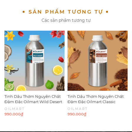
SẢN PHẨM TƯƠNG TỰ
Các sản phẩm tương tự
Tinh Dầu Thơm Nguyên Chất
Tinh Dầu Thơm Nguyên Chất
Đậm Đặc Oilmart Wild Desert
Đậm Đặc Oilmart Classic
Fragrance Blend Oils
Tobacco Fragrance Blend Oils
OILMART
OILMART
990.000₫
990.000₫