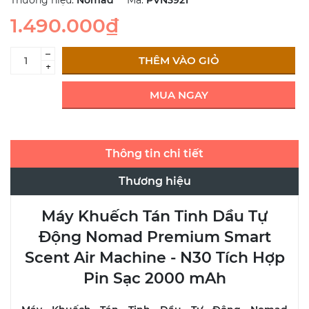
Thương hiệu:
Nomad
Mã:
PVN3921
1.490.000₫
–
THÊM VÀO GIỎ
+
MUA NGAY
Thông tin chi tiết
Thương hiệu
Máy Khuếch Tán Tinh Dầu Tự
Động Nomad Premium Smart
Scent Air Machine - N30 Tích Hợp
Pin Sạc 2000 mAh