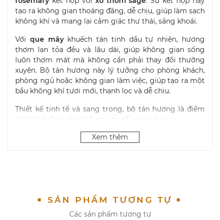
rosemary
kết hợp với
xô thơm sage
. Sự kết hợp này
tạo ra không gian thoáng đãng, dễ chịu, giúp làm sạch
không khí và mang lại cảm giác thư thái, sảng khoái.
Với
que mây
khuếch tán tinh dầu tự nhiên, hương
thơm lan tỏa đều và lâu dài, giúp không gian sống
luôn thơm mát mà không cần phải thay đổi thường
xuyên. Bộ tán hương này lý tưởng cho phòng khách,
phòng ngủ hoặc không gian làm việc, giúp tạo ra một
bầu không khí tươi mới, thanh lọc và dễ chịu.
Thiết kế tinh tế và sang trọng, bộ tán hương là điểm
nhấn lý tưởng cho không gian sống của bạn.
Xem thêm
Sea Salt và Orchid là sự hòa quyện giữa hương hoa
phong lan rừng ngọt ngào mềm mại cùng với vị mặn
của muối biển mang lại một hương thơm tinh tế và
thanh lịch. Nốt hương sau của hoa nhài và đậu tonka
góp phần làm phong phú thêm độ ngọt ngạo của
SẢN PHẨM TƯƠNG TỰ
phong lan. Vị ngọt của nến thơm có sức hấp dẫn
Các sản phẩm tương tự
mạnh mẽ và là lý tưởng cho không gian cao cấp của