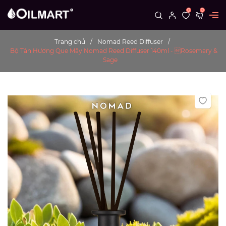
0
0
Trang chủ
Nomad Reed Diffuser
Bộ Tán Hương Que Mây Nomad Reed Diffuser 140ml - Rosemary &
Sage