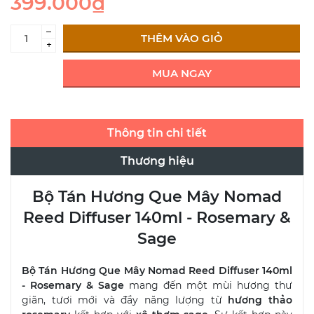
399.000₫
–
THÊM VÀO GIỎ
+
MUA NGAY
Thông tin chi tiết
Thương hiệu
Bộ Tán Hương Que Mây Nomad
Reed Diffuser 140ml - Rosemary &
Sage
Bộ Tán Hương Que Mây Nomad Reed Diffuser 140ml
- Rosemary & Sage
mang đến một mùi hương thư
giãn, tươi mới và đầy năng lượng từ
hương thảo